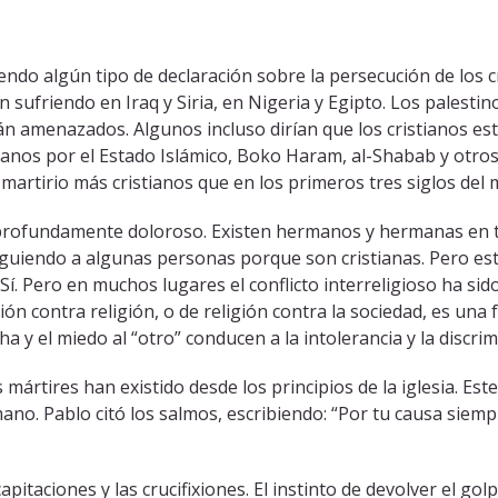
do algún tipo de declaración sobre la persecución de los c
n sufriendo en Iraq y Siria, en Nigeria y Egipto. Los palesti
stán amenazados. Algunos incluso dirían que los cristianos 
stianos por el Estado Islámico, Boko Haram, al-Shabab y otros
artirio más cristianos que en los primeros tres siglos del 
es profundamente doloroso. Existen hermanos y hermanas en 
iguiendo a algunas personas porque son cristianas. Pero est
Sí. Pero en muchos lugares el conflicto interreligioso ha si
igión contra religión, o de religión contra la sociedad, es un
 y el miedo al “otro” conducen a la intolerancia y la discrim
 mártires han existido desde los principios de la iglesia. Es
ano. Pablo citó los salmos, escribiendo: “Por tu causa siemp
capitaciones y las crucifixiones. El instinto de devolver el 