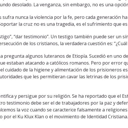
mundo desolado. La venganza, sin embargo, no es una opción
ufra nunca la violencia por la fe, pero cada generación ha t
portar la cruz no es una tragedia, es el sufrimiento que es 
estigo”, “dar testimonio”. Un testigo también puede ser un s
secución de los cristianos, la verdadera cuestión es: “¿Cuál
sa pregunta algunos luteranos de Etiopía. Sucedió en uno 
 estaban atacando a católicos romanos. Pero por error qu
 el cuidado de la higiene y alimentación de los prisioneros es
utoridades que les permitieran cavar las letrinas de los pris
dentifica y persigue por su religión. Se ha reportado que e
o testimonio debe ser el de trabajadores por la paz y defen
lcemos la voz cuando se caracterice falsamente a religiones
mo por el Ku Klux Klan o el movimiento de Identidad Cristia