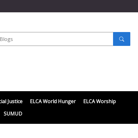
Search
submit
ial Justice
ELCA World Hunger
ELCA Worship
SUMUD