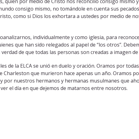
, quien por medio de Cristo nos reconcilió consigo mismo y no
al mundo consigo mismo, no tomándole en cuenta sus pecado
risto, como si Dios los exhortara a ustedes por medio de n
analizarnos, individualmente y como iglesia, para reconoce
nes que han sido relegados al papel de “los otros”. Debemos
 la verdad de que todas las personas son creadas a imagen de
ales de la ELCA se unió en duelo y oración. Oramos por tod
de Charleston que murieron hace apenas un año. Oramos por 
 por nuestros hermanos y hermanas musulmanes que ahora 
 ver el día en que dejemos de matarnos entre nosotros.