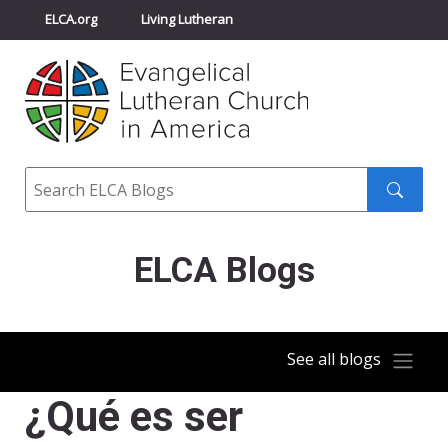
ELCA.org
Living Lutheran
Churchwide Assembly
Youth Gathering
ELCA Directory
Search
Search
submit
ELCA Blogs
See all blogs
¿Qué es ser