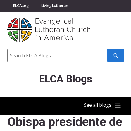
ELCA.org
Living Lutheran
Churchwide Assembly
Youth Gathering
ELCA Directory
Search
Search
submit
ELCA Blogs
See all blogs
Obispa presidente de