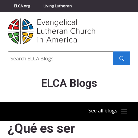
ELCA.org
Living Lutheran
Churchwide Assembly
Youth Gathering
ELCA Directory
Search
Search
submit
ELCA Blogs
See all blogs
¿Qué es ser