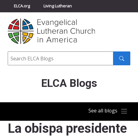
ELCA.org
Living Lutheran
Churchwide Assembly
Youth Gathering
ELCA Directory
Search
Search
submit
ELCA Blogs
See all blogs
La obispa presidente