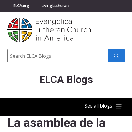
ELCA.org
Living Lutheran
Churchwide Assembly
Youth Gathering
ELCA Directory
Search
Search
submit
ELCA Blogs
See all blogs
La asamblea de la