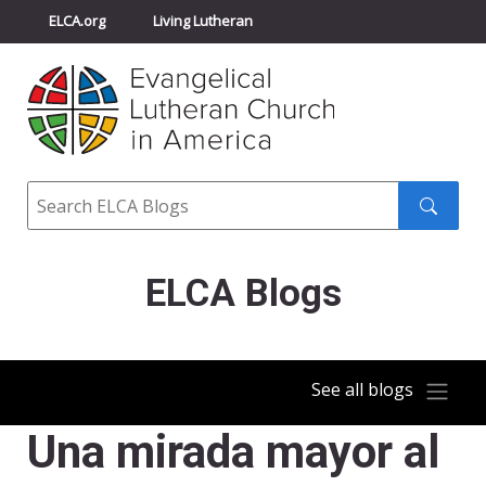
ELCA.org
Living Lutheran
Churchwide Assembly
Youth Gathering
ELCA Directory
Search
Search
submit
ELCA Blogs
See all blogs
Una mirada mayor al